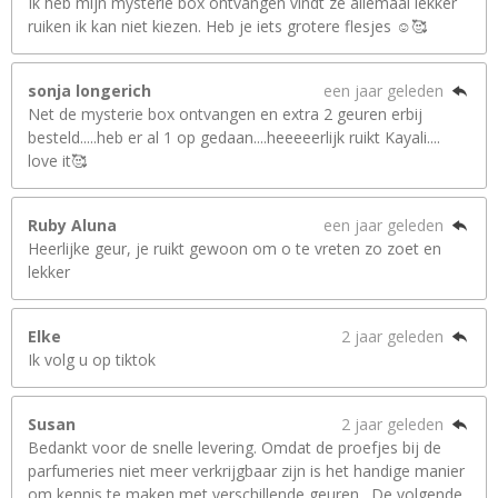
Ik heb mijn mysterie box ontvangen vindt ze allemaal lekker
ruiken ik kan niet kiezen. Heb je iets grotere flesjes ☺️🥰
sonja longerich
een jaar geleden
Net de mysterie box ontvangen en extra 2 geuren erbij
besteld.....heb er al 1 op gedaan....heeeeerlijk ruikt Kayali....
love it🥰
Ruby Aluna
een jaar geleden
Heerlijke geur, je ruikt gewoon om o te vreten zo zoet en
lekker
Elke
2 jaar geleden
Ik volg u op tiktok
Susan
2 jaar geleden
Bedankt voor de snelle levering. Omdat de proefjes bij de
parfumeries niet meer verkrijgbaar zijn is het handige manier
om kennis te maken met verschillende geuren . De volgende