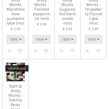
Works
Works -
Works
Works -
Marshma
Twisted
Sugared
Strawber
llow
pepperm
Snickerd
ry Pound
pumpkin
int mist
oodle
Cake
latte mist
mist
mist
€ 3,99
€ 3,99
€ 3,99
€ 3,99
Uitgeschakeld
Uitgeschakeld
Uitgeschakeld
Uitgeschakeld
Uitverkocht
Bath &
Body
Works -
Vanilla
Bean