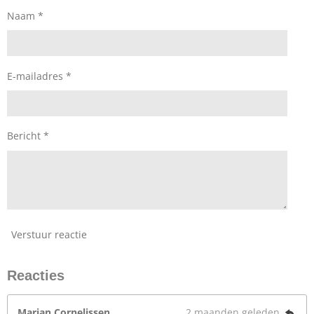
Naam *
E-mailadres *
Bericht *
Verstuur reactie
Reacties
Marian Cornelissen
2 maanden geleden