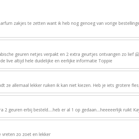
arfum zakjes te zetten want ik heb nog genoeg van vorige bestellinge
ische geuren netjes verpakt en 2 extra geurtjes ontvangen zo lief 🤗f
de live altijd hele duidelijke en eerlijke informatie Toppie
t ze allemaal lekker ruiken ik kan niet kiezen. Heb je iets grotere fles
geuren erbij besteld.....heb er al 1 op gedaan....heeeeerlijk ruikt Kayal
e vreten zo zoet en lekker