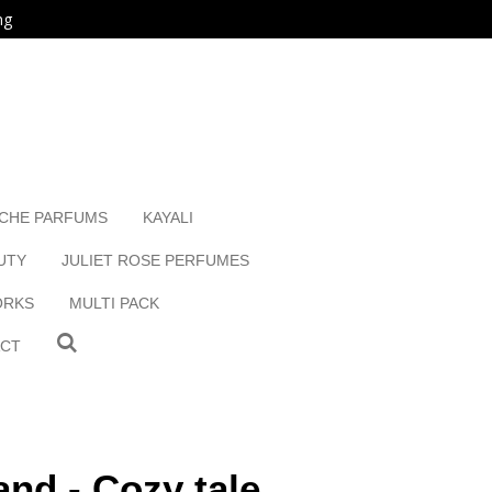
ng
ICHE PARFUMS
KAYALI
UTY
JULIET ROSE PERFUMES
ORKS
MULTI PACK
ACT
nd - Cozy tale