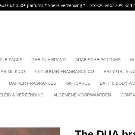
euze uit 350+ parfums * Snelle verzending * Tiktok20 voor 20% korti
.
PLE PACKS
THE DUA BRAND
ARABISCHE PARFUMS
N
AR MILK CO
HEY SUGAR FRAGRANCE CO
PRTY GRL BEA
DAPPER FRAGRANCES
GIFTCARDS
BATH & BODY W
LEID & VERZENDING
ALGEMENE VOORWAARDEN
CONT
The DUA bra