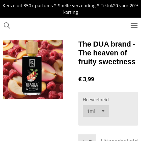
Keuze uit 350+ parfums * Snelle verzending * Tiktok20 voor 20%
Ga
korting
direct
naar
de
.
hoofdinhoud
The DUA brand -
The heaven of
fruity sweetness
€ 3,99
Hoeveelheid