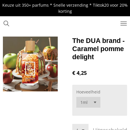
Keuze uit 350+ parfums * Snelle verzending * Tiktok20 voor 20%
Ga
korting
direct
naar
de
.
hoofdinhoud
The DUA brand -
Caramel pomme
delight
€ 4,25
Hoeveelheid