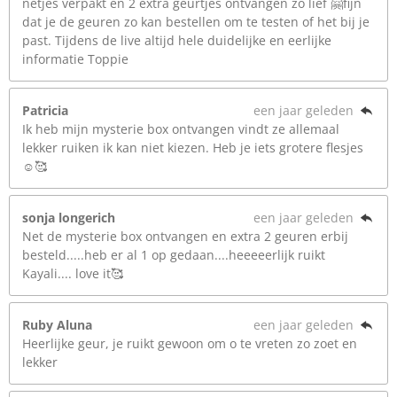
netjes verpakt en 2 extra geurtjes ontvangen zo lief 🤗fijn
dat je de geuren zo kan bestellen om te testen of het bij je
past. Tijdens de live altijd hele duidelijke en eerlijke
informatie Toppie
Patricia
een jaar geleden
Ik heb mijn mysterie box ontvangen vindt ze allemaal
lekker ruiken ik kan niet kiezen. Heb je iets grotere flesjes
☺️🥰
sonja longerich
een jaar geleden
Net de mysterie box ontvangen en extra 2 geuren erbij
besteld.....heb er al 1 op gedaan....heeeeerlijk ruikt
Kayali.... love it🥰
Ruby Aluna
een jaar geleden
Heerlijke geur, je ruikt gewoon om o te vreten zo zoet en
lekker