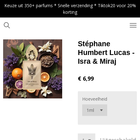
Keuze uit 350+ parfums * Snelle verzending * Tiktok20 voor 20%
Ga
korting
direct
naar
de
.
hoofdinhoud
Stéphane
Humbert Lucas -
Isra & Miraj
€ 6,99
Hoeveelheid