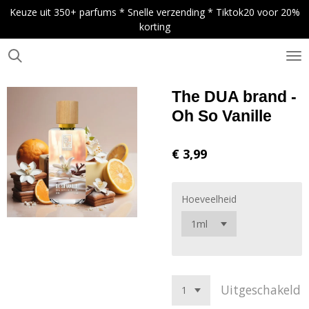
Keuze uit 350+ parfums * Snelle verzending * Tiktok20 voor 20%
Ga
korting
direct
naar
de
.
hoofdinhoud
The DUA brand -
Oh So Vanille
€ 3,99
Hoeveelheid
Uitgeschakeld