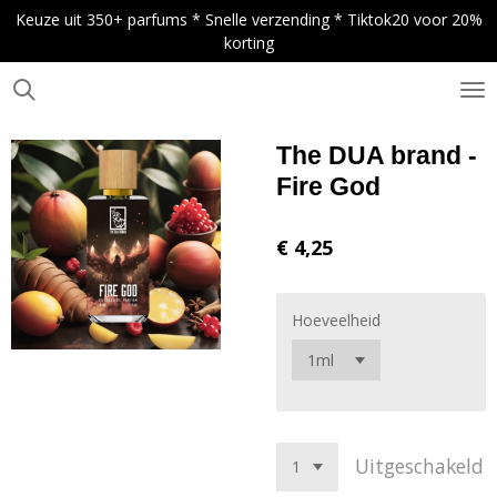
Keuze uit 350+ parfums * Snelle verzending * Tiktok20 voor 20%
Ga
korting
direct
naar
de
.
hoofdinhoud
The DUA brand -
Fire God
€ 4,25
Hoeveelheid
Uitgeschakeld