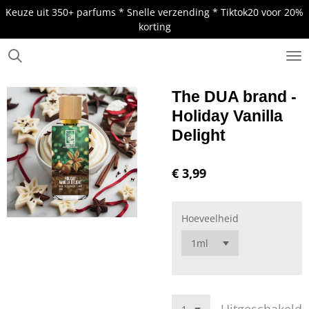
Keuze uit 350+ parfums * Snelle verzending * Tiktok20 voor 20%
Ga
korting
direct
naar
de
.
hoofdinhoud
The DUA brand -
Holiday Vanilla
Delight
€ 3,99
Hoeveelheid