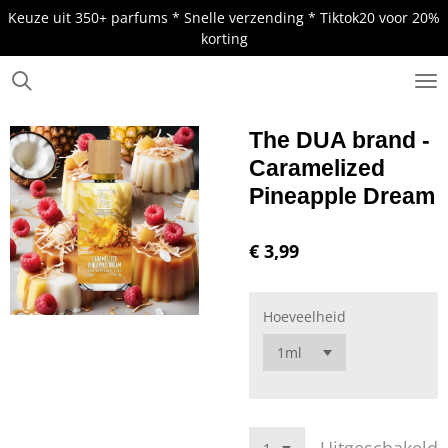
Keuze uit 350+ parfums * Snelle verzending * Tiktok20 voor 20%
Ga
korting
direct
naar
de
.
hoofdinhoud
The DUA brand -
Caramelized
Pineapple Dream
€ 3,99
Hoeveelheid