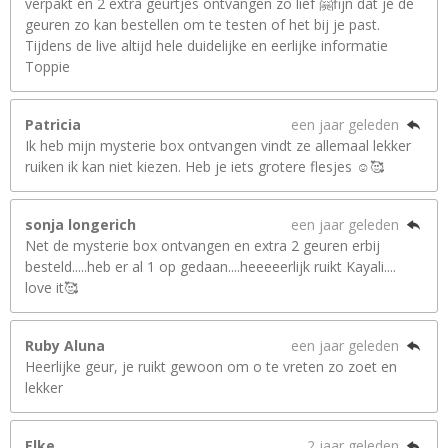
verpakt en 2 extra geurtjes ontvangen zo lief 🤗fijn dat je de
geuren zo kan bestellen om te testen of het bij je past.
Tijdens de live altijd hele duidelijke en eerlijke informatie
Toppie
Patricia
een jaar geleden
Ik heb mijn mysterie box ontvangen vindt ze allemaal lekker
ruiken ik kan niet kiezen. Heb je iets grotere flesjes ☺️🥰
sonja longerich
een jaar geleden
Net de mysterie box ontvangen en extra 2 geuren erbij
besteld.....heb er al 1 op gedaan....heeeeerlijk ruikt Kayali....
love it🥰
Ruby Aluna
een jaar geleden
Heerlijke geur, je ruikt gewoon om o te vreten zo zoet en
lekker
Elke
2 jaar geleden