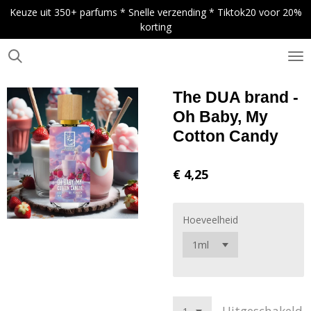
Keuze uit 350+ parfums * Snelle verzending * Tiktok20 voor 20%
Ga
korting
direct
naar
de
.
hoofdinhoud
The DUA brand -
Oh Baby, My
Cotton Candy
€ 4,25
Hoeveelheid