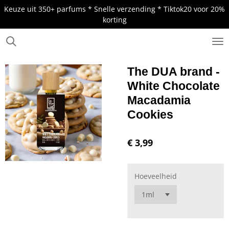
Keuze uit 350+ parfums * Snelle verzending * Tiktok20 voor 20%
Ga
korting
direct
naar
de
.
hoofdinhoud
The DUA brand -
White Chocolate
Macadamia
Cookies
€ 3,99
Hoeveelheid