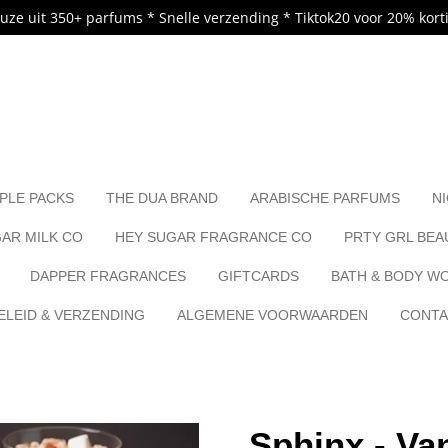
uze uit 350+ parfums * Snelle verzending * Tiktok20 voor 20% kort
.
PLE PACKS
THE DUA BRAND
ARABISCHE PARFUMS
N
AR MILK CO
HEY SUGAR FRAGRANCE CO
PRTY GRL BEA
DAPPER FRAGRANCES
GIFTCARDS
BATH & BODY W
LEID & VERZENDING
ALGEMENE VOORWAARDEN
CONT
Sphinx - Van