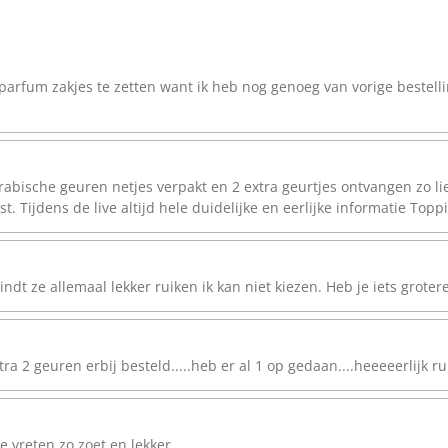
parfum zakjes te zetten want ik heb nog genoeg van vorige bestelli
bische geuren netjes verpakt en 2 extra geurtjes ontvangen zo lief
st. Tijdens de live altijd hele duidelijke en eerlijke informatie Topp
dt ze allemaal lekker ruiken ik kan niet kiezen. Heb je iets grotere
 2 geuren erbij besteld.....heb er al 1 op gedaan....heeeeerlijk ruikt
e vreten zo zoet en lekker