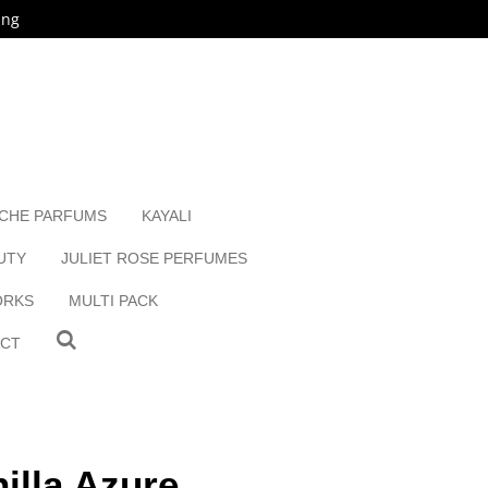
ing
ICHE PARFUMS
KAYALI
UTY
JULIET ROSE PERFUMES
ORKS
MULTI PACK
ACT
illa Azure