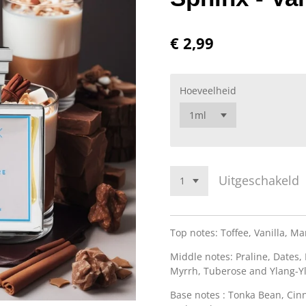
€ 2,99
Hoeveelheid
Uitgeschakeld
Top notes: Toffee, Vanilla, 
Middle notes: Praline, Dates
Myrrh, Tuberose and Ylang-Y
Base notes : Tonka Bean, Ci