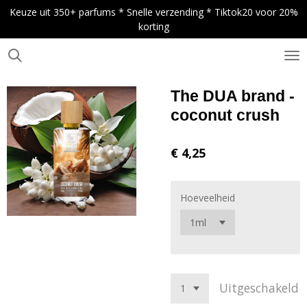
Keuze uit 350+ parfums * Snelle verzending * Tiktok20 voor 20%
Ga
korting
direct
naar
de
.
hoofdinhoud
The DUA brand -
coconut crush
€ 4,25
Hoeveelheid
Uitgeschakeld