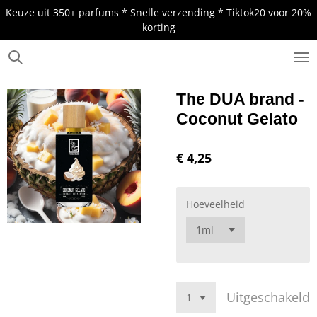
Keuze uit 350+ parfums * Snelle verzending * Tiktok20 voor 20%
Ga
korting
direct
naar
de
.
hoofdinhoud
The DUA brand -
Coconut Gelato
€ 4,25
Hoeveelheid
Uitgeschakeld