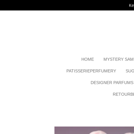
Ke
Ga
direct
naar
de
hoofdinhoud
HOME
MYSTERY SAM
PATISSERIEPERFUMERY
SUG
DESIGNER PARFUMS
RETOURBE