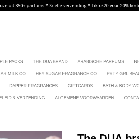
uze uit 350+ parfums * Snelle verzending * Tiktok20 voor 20% kort
.
PLE PACKS
THE DUA BRAND
ARABISCHE PARFUMS
N
AR MILK CO
HEY SUGAR FRAGRANCE CO
PRTY GRL BEA
DAPPER FRAGRANCES
GIFTCARDS
BATH & BODY W
LEID & VERZENDING
ALGEMENE VOORWAARDEN
CONT
The DUA br