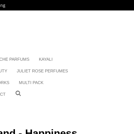
ing
ICHE PARFUMS
KAYALI
UTY
JULIET ROSE PERFUMES
ORKS
MULTI PACK
ACT
and - Happiness