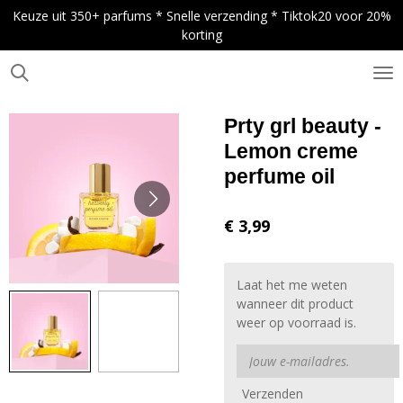
Keuze uit 350+ parfums * Snelle verzending * Tiktok20 voor 20%
Ga
korting
direct
naar
de
.
hoofdinhoud
Prty grl beauty -
Lemon creme
perfume oil
€ 3,99
Laat het me weten
wanneer dit product
weer op voorraad is.
Verzenden