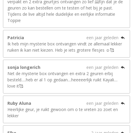
verpakt en 2 extra geurtjes ontvangen zo lief 🤗fijn dat je de
geuren zo kan bestellen om te testen of het bij je past.
Tijdens de live altijd hele duidelijke en eerlijke informatie
Toppie
Patricia
een jaar geleden
Ik heb mijn mysterie box ontvangen vindt ze allemaal lekker
ruiken ik kan niet kiezen. Heb je iets grotere flesjes ☺️🥰
sonja longerich
een jaar geleden
Net de mysterie box ontvangen en extra 2 geuren erbij
besteld.....heb er al 1 op gedaan....heeeeerlijk ruikt Kayali....
love it🥰
Ruby Aluna
een jaar geleden
Heerlijke geur, je ruikt gewoon om o te vreten zo zoet en
lekker
Elke
2 jaar geleden