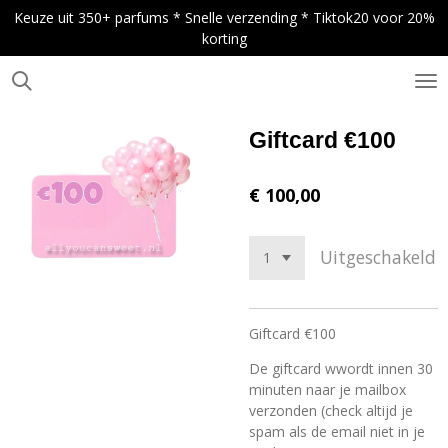
Keuze uit 350+ parfums * Snelle verzending * Tiktok20 voor 20%
Ga
korting
direct
naar
de
.
hoofdinhoud
Giftcard €100
€ 100,00
Uitgeschakeld
Giftcard €100
De giftcard wwordt innen 30
minuten naar je mailbox
verzonden (check altijd je
spam als de email niet in je