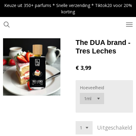
Keuze uit 350+ parfums * Snelle verzending * Tiktok20 voor 20%
Ga
korting
direct
naar
de
.
hoofdinhoud
The DUA brand -
Tres Leches
€ 3,99
Hoeveelheid
Uitgeschakeld