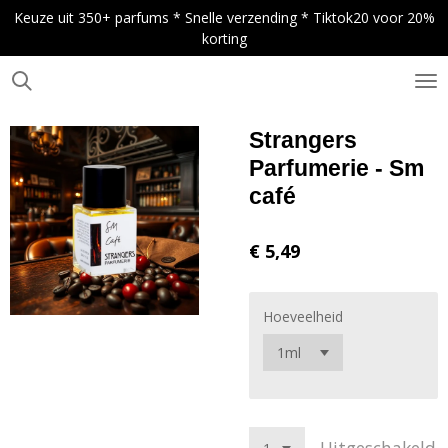
Keuze uit 350+ parfums * Snelle verzending * Tiktok20 voor 20%
Ga
korting
direct
naar
de
.
hoofdinhoud
Strangers
Parfumerie - Sm
café
€ 5,49
Hoeveelheid