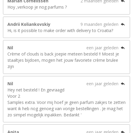
Marian Cornelissen
2 maanden geleden
Hoy ,verkoop je nog parfums ?
Andrii Koliankovskiy
9 maanden geleden
Hi, is it possible to make order with delivery to Croatia?
Nil
een jaar geleden
Crème of clouds is back joepie meteen besteld !! Moest je
staaltjes bijdoen, mogen het jouw favoriete crème brulee
zijn
Nil
een jaar geleden
Hey net besteld ! En gevraagd
Voor 2
Samples extra. Voor mij hoef je geen parfum zakjes te zetten
want ik heb nog genoeg van vorige bestellingen . Je mag het
zo simpel mogelijk inpakken. Bedankt '
Anita
een jaar geleden