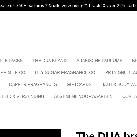
euze uit 350+ parfums * Snelle verzending * Tiktok20 voor 20% korti
.
PLE PACKS
THE DUA BRAND
ARABISCHE PARFUMS
N
AR MILK CO
HEY SUGAR FRAGRANCE CO
PRTY GRL BEA
DAPPER FRAGRANCES
GIFTCARDS
BATH & BODY W
LEID & VERZENDING
ALGEMENE VOORWAARDEN
CONT
The DUA bra