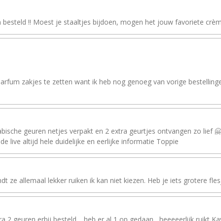
besteld !! Moest je staaltjes bijdoen, mogen het jouw favoriete crèm
arfum zakjes te zetten want ik heb nog genoeg van vorige bestellinge
ische geuren netjes verpakt en 2 extra geurtjes ontvangen zo lief 🤗f
de live altijd hele duidelijke en eerlijke informatie Toppie
t ze allemaal lekker ruiken ik kan niet kiezen. Heb je iets grotere fles
geuren erbij besteld.....heb er al 1 op gedaan....heeeeerlijk ruikt Kayal