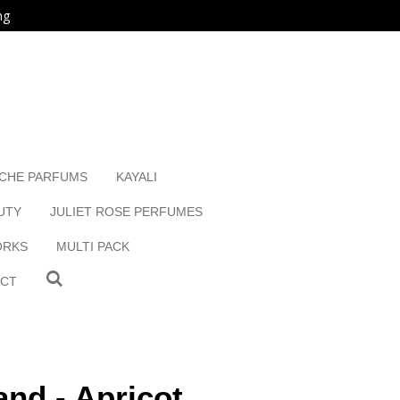
ng
ICHE PARFUMS
KAYALI
UTY
JULIET ROSE PERFUMES
ORKS
MULTI PACK
ACT
nd - Apricot