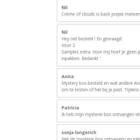
Nil
Crème of clouds is back joepie meteen 
Nil
Hey net besteld ! En gevraagd
Voor 2
Samples extra. Voor mij hoef je geen p
inpakken. Bedankt '
Anita
Mystery box besteld en wat andere Arab
om te testen of het bij je past. Tijdens 
Patricia
Ik heb mijn mysterie box ontvangen vind
sonja longerich
Net de mysterie box ontvangen en extra 2 