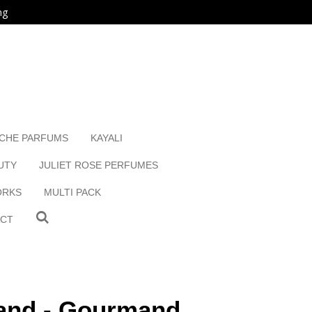
ng
ICHE PARFUMS
KAYALI
UTY
JULIET ROSE PERFUMES
ORKS
MULTI PACK
ACT
and - Gourmand