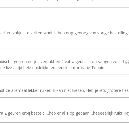
arfum zakjes te zetten want ik heb nog genoeg van vorige bestellinge
ische geuren netjes verpakt en 2 extra geurtjes ontvangen zo lief 🤗f
de live altijd hele duidelijke en eerlijke informatie Toppie
t ze allemaal lekker ruiken ik kan niet kiezen. Heb je iets grotere fles
geuren erbij besteld.....heb er al 1 op gedaan....heeeeerlijk ruikt Kayal