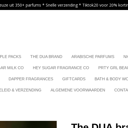
euze uit 350+ parfums * Snelle verzending * Tiktok20 voor 20% korti
.
PLE PACKS
THE DUA BRAND
ARABISCHE PARFUMS
N
AR MILK CO
HEY SUGAR FRAGRANCE CO
PRTY GRL BEA
DAPPER FRAGRANCES
GIFTCARDS
BATH & BODY W
LEID & VERZENDING
ALGEMENE VOORWAARDEN
CONT
The DUA br