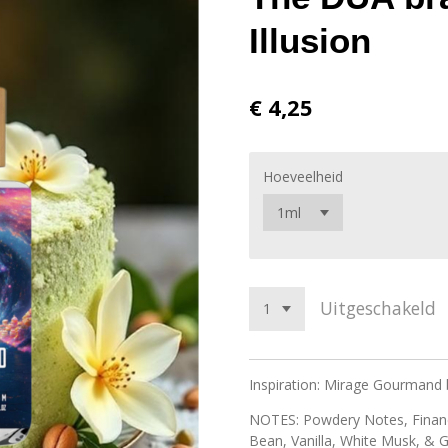
Illusion
€ 4,25
Hoeveelheid
Uitgeschakeld
Inspiration: Mirage Gourmand
NOTES: Powdery Notes, Financ
Bean, Vanilla, White Musk, &