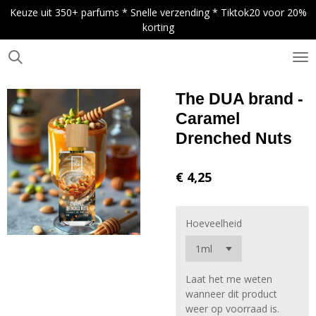
Keuze uit 350+ parfums * Snelle verzending * Tiktok20 voor 20%
Ga
korting
direct
naar
de
.
hoofdinhoud
The DUA brand -
Caramel
Drenched Nuts
€ 4,25
Hoeveelheid
Laat het me weten
wanneer dit product
weer op voorraad is.