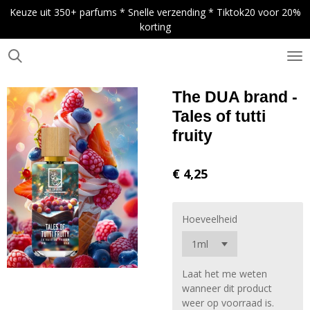
Keuze uit 350+ parfums * Snelle verzending * Tiktok20 voor 20%
Ga
korting
direct
naar
de
.
hoofdinhoud
The DUA brand -
Tales of tutti
fruity
€ 4,25
Hoeveelheid
Laat het me weten
wanneer dit product
weer op voorraad is.