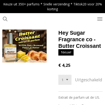
Keuze uit 350+ parfums * Snelle verzending * Tiktok20 voor 20%
Ga
korting
direct
naar
de
.
hoofdinhoud
Hey Sugar
Fragrance co -
Butter Croissant
Nieuw!
€ 4,25
Uitgeschakeld
Extrait de parfum uit de US.