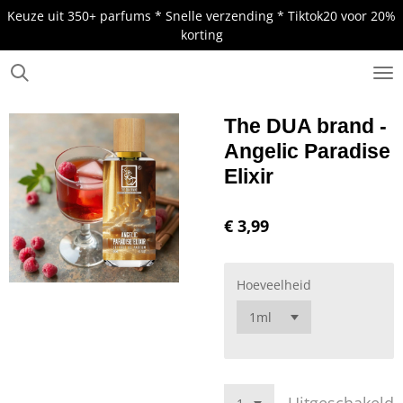
Keuze uit 350+ parfums * Snelle verzending * Tiktok20 voor 20%
Ga
korting
direct
naar
de
.
hoofdinhoud
The DUA brand -
Angelic Paradise
Elixir
€ 3,99
Hoeveelheid