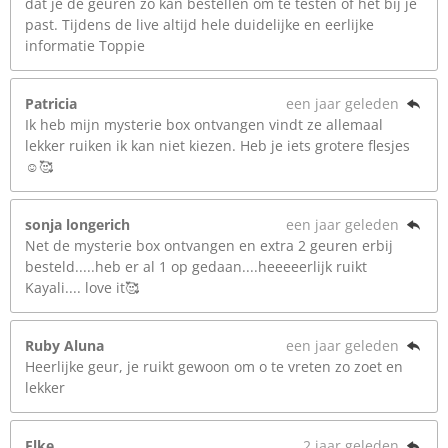
dat je de geuren zo kan bestellen om te testen of het bij je
past. Tijdens de live altijd hele duidelijke en eerlijke
informatie Toppie
Patricia
een jaar geleden
Ik heb mijn mysterie box ontvangen vindt ze allemaal
lekker ruiken ik kan niet kiezen. Heb je iets grotere flesjes
☺️🥰
sonja longerich
een jaar geleden
Net de mysterie box ontvangen en extra 2 geuren erbij
besteld.....heb er al 1 op gedaan....heeeeerlijk ruikt
Kayali.... love it🥰
Ruby Aluna
een jaar geleden
Heerlijke geur, je ruikt gewoon om o te vreten zo zoet en
lekker
Elke
2 jaar geleden