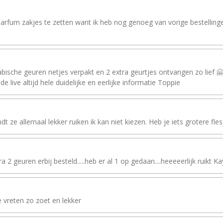
arfum zakjes te zetten want ik heb nog genoeg van vorige bestellinge
ische geuren netjes verpakt en 2 extra geurtjes ontvangen zo lief 🤗f
de live altijd hele duidelijke en eerlijke informatie Toppie
t ze allemaal lekker ruiken ik kan niet kiezen. Heb je iets grotere fles
geuren erbij besteld.....heb er al 1 op gedaan....heeeeerlijk ruikt Kayal
e vreten zo zoet en lekker