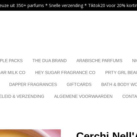
euze uit 350+ parfums * Snelle verzending * Tiktok20 voor 20% korti
.
PLE PACKS
THE DUA BRAND
ARABISCHE PARFUMS
N
AR MILK CO
HEY SUGAR FRAGRANCE CO
PRTY GRL BEA
DAPPER FRAGRANCES
GIFTCARDS
BATH & BODY W
LEID & VERZENDING
ALGEMENE VOORWAARDEN
CONT
Cerchi Nell