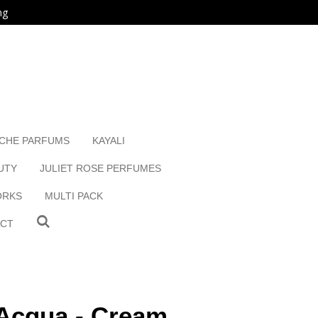
ng
ICHE PARFUMS
KAYALI
UTY
JULIET ROSE PERFUMES
ORKS
MULTI PACK
ACT
'Acqua - Cream