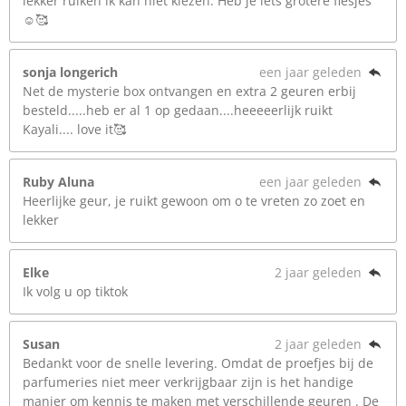
lekker ruiken ik kan niet kiezen. Heb je iets grotere flesjes
☺️🥰
sonja longerich
een jaar geleden
Net de mysterie box ontvangen en extra 2 geuren erbij
besteld.....heb er al 1 op gedaan....heeeeerlijk ruikt
Kayali.... love it🥰
Ruby Aluna
een jaar geleden
Heerlijke geur, je ruikt gewoon om o te vreten zo zoet en
lekker
Elke
2 jaar geleden
Ik volg u op tiktok
Susan
2 jaar geleden
Bedankt voor de snelle levering. Omdat de proefjes bij de
parfumeries niet meer verkrijgbaar zijn is het handige
manier om kennis te maken met verschillende geuren . De