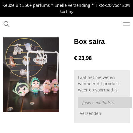
Keuze uit 350+ parfums * Snelle verzending * Tiktok20 voor 20%
Ga
korting
direct
naar
de
.
hoofdinhoud
Box saira
€ 23,98
Laat het me weten
wanneer dit product
weer op voorraad is.
Verzenden